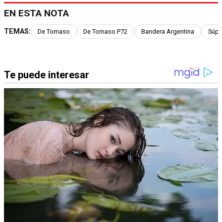
EN ESTA NOTA
TEMAS:
De Tomaso
De Tomaso P72
Bandera Argentina
Súpe