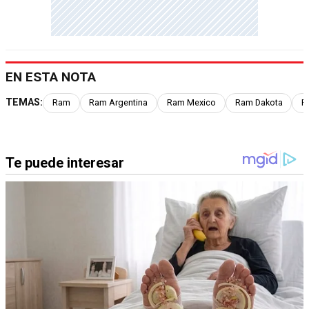
EN ESTA NOTA
TEMAS:
Ram
Ram Argentina
Ram Mexico
Ram Dakota
R