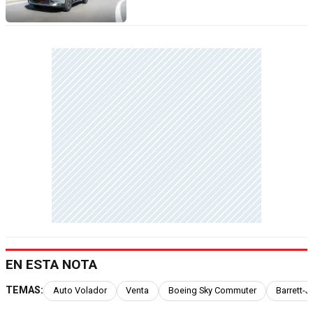
EN ESTA NOTA
TEMAS:
Auto Volador
Venta
Boeing Sky Commuter
Barrett-