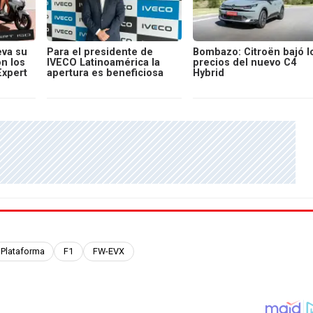
va su
Para el presidente de
Bombazo: Citroën bajó l
on los
IVECO Latinoamérica la
precios del nuevo C4
Expert
apertura es beneficiosa
Hybrid
Plataforma
F1
FW-EVX