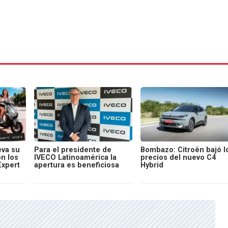
va su
Para el presidente de
Bombazo: Citroën bajó l
on los
IVECO Latinoamérica la
precios del nuevo C4
Expert
apertura es beneficiosa
Hybrid