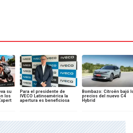
va su
Para el presidente de
Bombazo: Citroën bajó l
on los
IVECO Latinoamérica la
precios del nuevo C4
Expert
apertura es beneficiosa
Hybrid