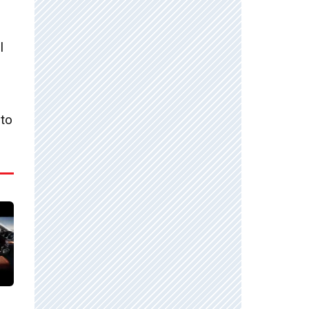
l
nto