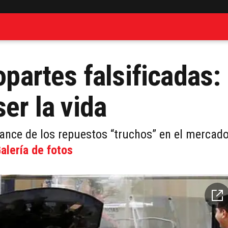
opartes falsificadas:
er la vida
ance de los repuestos “truchos” en el mercad
alería de fotos