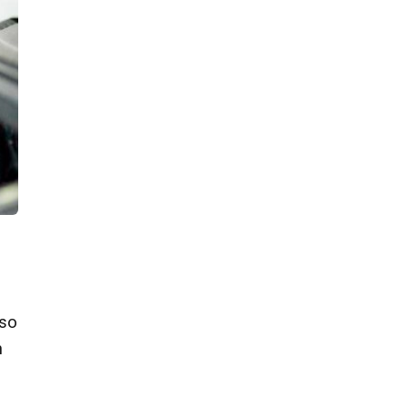
aso
n