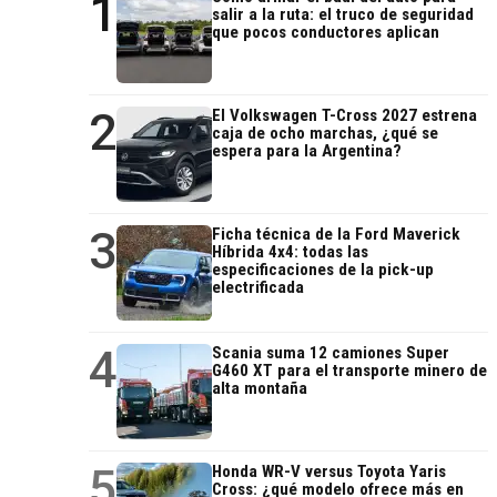
1
salir a la ruta: el truco de seguridad
que pocos conductores aplican
2
El Volkswagen T-Cross 2027 estrena
caja de ocho marchas, ¿qué se
espera para la Argentina?
3
Ficha técnica de la Ford Maverick
Híbrida 4x4: todas las
especificaciones de la pick-up
electrificada
4
Scania suma 12 camiones Super
G460 XT para el transporte minero de
alta montaña
5
Honda WR-V versus Toyota Yaris
Cross: ¿qué modelo ofrece más en