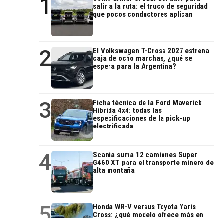
1
salir a la ruta: el truco de seguridad
que pocos conductores aplican
2
El Volkswagen T-Cross 2027 estrena
caja de ocho marchas, ¿qué se
espera para la Argentina?
3
Ficha técnica de la Ford Maverick
Híbrida 4x4: todas las
especificaciones de la pick-up
electrificada
4
Scania suma 12 camiones Super
G460 XT para el transporte minero de
alta montaña
5
Honda WR-V versus Toyota Yaris
Cross: ¿qué modelo ofrece más en