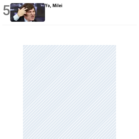
5
Yo, Milei