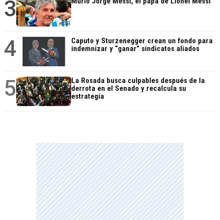
3
Murió Jorge Messi, el papá de Lionel Messi
4
Caputo y Sturzenegger crean un fondo para
indemnizar y “ganar” sindicatos aliados
5
La Rosada busca culpables después de la
derrota en el Senado y recalcula su
estrategia