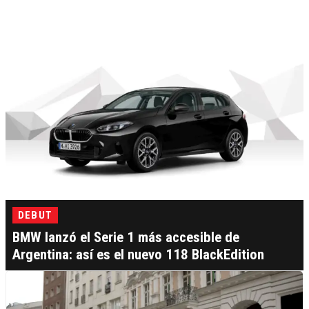
DEBUT
BMW lanzó el Serie 1 más accesible de
Argentina: así es el nuevo 118 BlackEdition