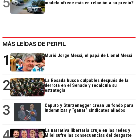
5
modelo ofrece más en relación a su precio?
MÁS LEÍDAS DE PERFIL
1
Murió Jorge Messi, el papá de Lionel Messi
2
La Rosada busca culpables después de la
derrota en el Senado y recalcula su
estrategia
3
Caputo y Sturzenegger crean un fondo para
indemnizar y “ganar” sindicatos aliados
4
La narrativa libertaria cruje en las redes y
Milei sufre las consecuencias del desgaste