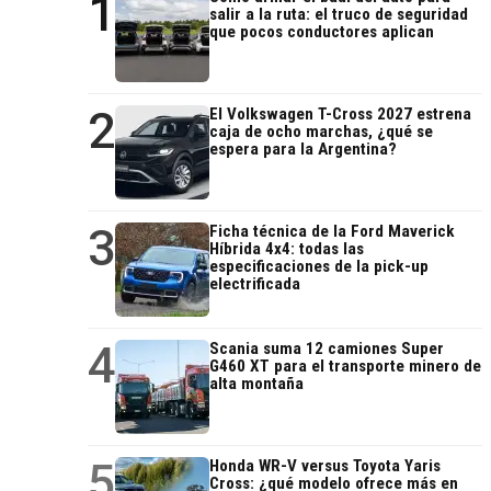
1
salir a la ruta: el truco de seguridad
que pocos conductores aplican
2
El Volkswagen T-Cross 2027 estrena
caja de ocho marchas, ¿qué se
espera para la Argentina?
3
Ficha técnica de la Ford Maverick
Híbrida 4x4: todas las
especificaciones de la pick-up
electrificada
4
Scania suma 12 camiones Super
G460 XT para el transporte minero de
alta montaña
5
Honda WR-V versus Toyota Yaris
Cross: ¿qué modelo ofrece más en