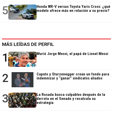
5
Honda WR-V versus Toyota Yaris Cross: ¿qué
modelo ofrece más en relación a su precio?
MÁS LEÍDAS DE PERFIL
1
Murió Jorge Messi, el papá de Lionel Messi
2
Caputo y Sturzenegger crean un fondo para
indemnizar y “ganar” sindicatos aliados
3
La Rosada busca culpables después de la
derrota en el Senado y recalcula su
estrategia