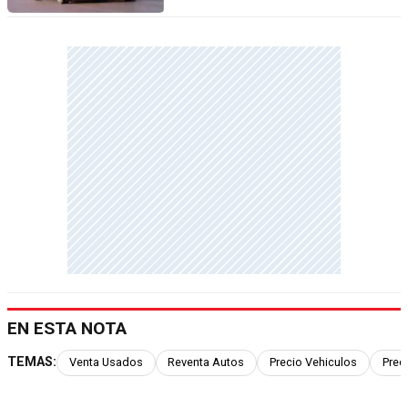
EN ESTA NOTA
TEMAS:
Venta Usados
Reventa Autos
Precio Vehiculos
Preci