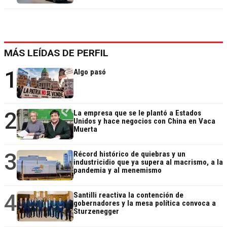
MÁS LEÍDAS DE PERFIL
1
Algo pasó
2
La empresa que se le plantó a Estados
Unidos y hace negocios con China en Vaca
Muerta
3
Récord histórico de quiebras y un
industricidio que ya supera al macrismo, a la
pandemia y al menemismo
4
Santilli reactiva la contención de
gobernadores y la mesa política convoca a
Sturzenegger