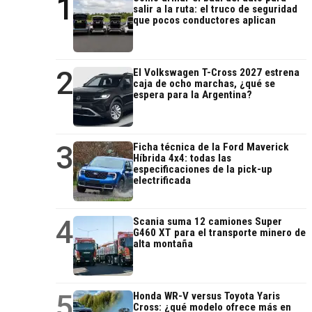
1
salir a la ruta: el truco de seguridad
que pocos conductores aplican
2
El Volkswagen T-Cross 2027 estrena
caja de ocho marchas, ¿qué se
espera para la Argentina?
3
Ficha técnica de la Ford Maverick
Híbrida 4x4: todas las
especificaciones de la pick-up
electrificada
4
Scania suma 12 camiones Super
G460 XT para el transporte minero de
alta montaña
5
Honda WR-V versus Toyota Yaris
Cross: ¿qué modelo ofrece más en