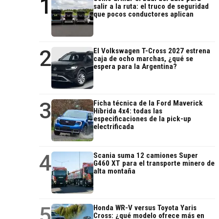
1
salir a la ruta: el truco de seguridad
que pocos conductores aplican
2
El Volkswagen T-Cross 2027 estrena
caja de ocho marchas, ¿qué se
espera para la Argentina?
3
Ficha técnica de la Ford Maverick
Híbrida 4x4: todas las
especificaciones de la pick-up
electrificada
4
Scania suma 12 camiones Super
G460 XT para el transporte minero de
alta montaña
5
Honda WR-V versus Toyota Yaris
Cross: ¿qué modelo ofrece más en