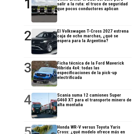
1
salir a la ruta: el truco de seguridad
que pocos conductores aplican
2
El Volkswagen T-Cross 2027 estrena
caja de ocho marchas, ¿qué se
espera para la Argentina?
3
Ficha técnica de la Ford Maverick
Híbrida 4x4: todas las
especificaciones de la pick-up
electrificada
4
Scania suma 12 camiones Super
G460 XT para el transporte minero de
alta montaña
5
Honda WR-V versus Toyota Yaris
Cross: ¿qué modelo ofrece más en