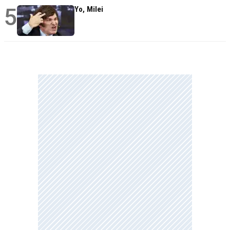
5
Yo, Milei