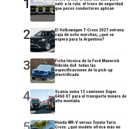
1
salir a la ruta: el truco de seguridad
que pocos conductores aplican
2
El Volkswagen T-Cross 2027 estrena
caja de ocho marchas, ¿qué se
espera para la Argentina?
3
Ficha técnica de la Ford Maverick
Híbrida 4x4: todas las
especificaciones de la pick-up
electrificada
4
Scania suma 12 camiones Super
G460 XT para el transporte minero de
alta montaña
5
Honda WR-V versus Toyota Yaris
Cross: ¿qué modelo ofrece más en