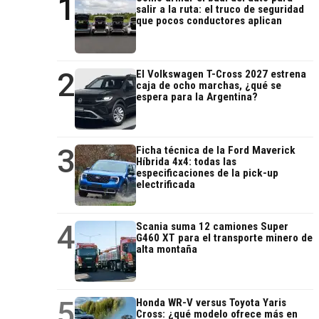
1
salir a la ruta: el truco de seguridad
que pocos conductores aplican
2
El Volkswagen T-Cross 2027 estrena
caja de ocho marchas, ¿qué se
espera para la Argentina?
3
Ficha técnica de la Ford Maverick
Híbrida 4x4: todas las
especificaciones de la pick-up
electrificada
4
Scania suma 12 camiones Super
G460 XT para el transporte minero de
alta montaña
5
Honda WR-V versus Toyota Yaris
Cross: ¿qué modelo ofrece más en