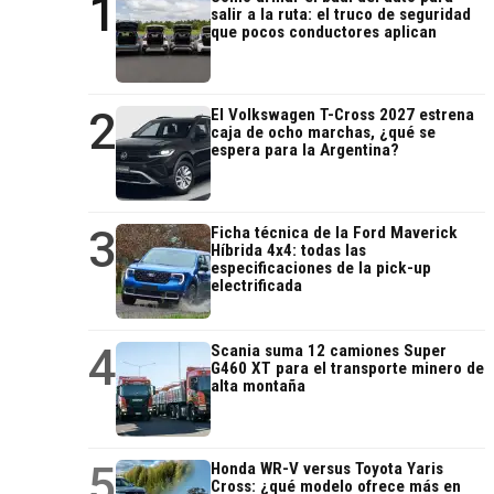
1
salir a la ruta: el truco de seguridad
que pocos conductores aplican
2
El Volkswagen T-Cross 2027 estrena
caja de ocho marchas, ¿qué se
espera para la Argentina?
3
Ficha técnica de la Ford Maverick
Híbrida 4x4: todas las
especificaciones de la pick-up
electrificada
4
Scania suma 12 camiones Super
G460 XT para el transporte minero de
alta montaña
5
Honda WR-V versus Toyota Yaris
Cross: ¿qué modelo ofrece más en