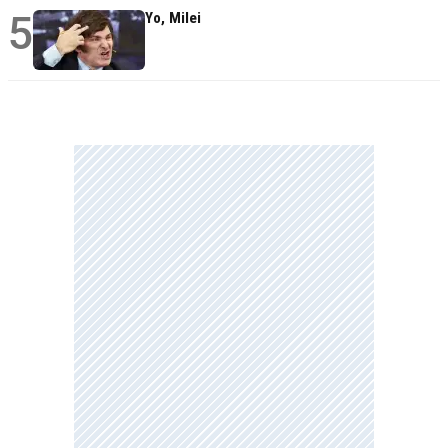
5
Yo, Milei