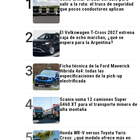
1
salir a la ruta: el truco de seguridad
que pocos conductores aplican
2
El Volkswagen T-Cross 2027 estrena
caja de ocho marchas, ¿qué se
espera para la Argentina?
3
Ficha técnica de la Ford Maverick
Híbrida 4x4: todas las
especificaciones de la pick-up
electrificada
4
Scania suma 12 camiones Super
G460 XT para el transporte minero de
alta montaña
5
Honda WR-V versus Toyota Yaris
Cross: ¿qué modelo ofrece más en