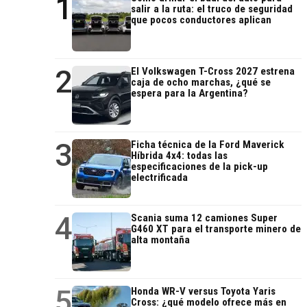
1
salir a la ruta: el truco de seguridad
que pocos conductores aplican
2
El Volkswagen T-Cross 2027 estrena
caja de ocho marchas, ¿qué se
espera para la Argentina?
3
Ficha técnica de la Ford Maverick
Híbrida 4x4: todas las
especificaciones de la pick-up
electrificada
4
Scania suma 12 camiones Super
G460 XT para el transporte minero de
alta montaña
5
Honda WR-V versus Toyota Yaris
Cross: ¿qué modelo ofrece más en