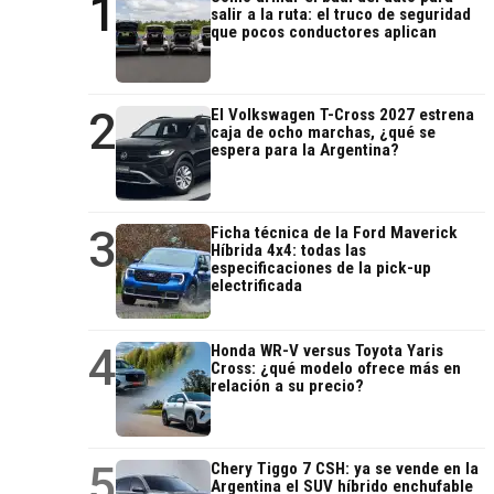
1
salir a la ruta: el truco de seguridad
que pocos conductores aplican
2
El Volkswagen T-Cross 2027 estrena
caja de ocho marchas, ¿qué se
espera para la Argentina?
3
Ficha técnica de la Ford Maverick
Híbrida 4x4: todas las
especificaciones de la pick-up
electrificada
4
Honda WR-V versus Toyota Yaris
Cross: ¿qué modelo ofrece más en
relación a su precio?
5
Chery Tiggo 7 CSH: ya se vende en la
Argentina el SUV híbrido enchufable