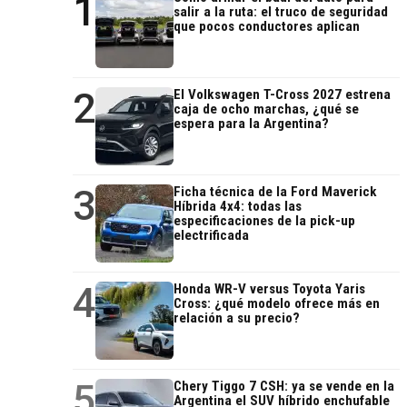
1
salir a la ruta: el truco de seguridad
que pocos conductores aplican
2
El Volkswagen T-Cross 2027 estrena
caja de ocho marchas, ¿qué se
espera para la Argentina?
3
Ficha técnica de la Ford Maverick
Híbrida 4x4: todas las
especificaciones de la pick-up
electrificada
4
Honda WR-V versus Toyota Yaris
Cross: ¿qué modelo ofrece más en
relación a su precio?
5
Chery Tiggo 7 CSH: ya se vende en la
Argentina el SUV híbrido enchufable