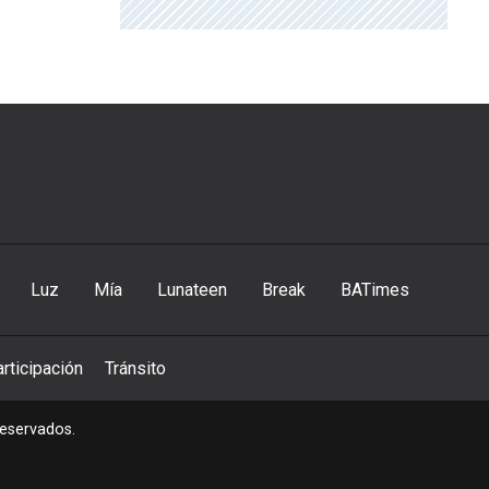
Luz
Mía
Lunateen
Break
BATimes
rticipación
Tránsito
reservados.