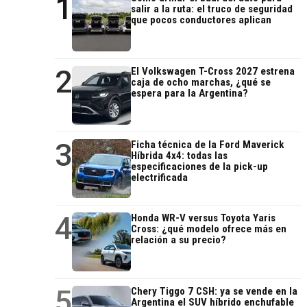
1
salir a la ruta: el truco de seguridad
que pocos conductores aplican
2
El Volkswagen T-Cross 2027 estrena
caja de ocho marchas, ¿qué se
espera para la Argentina?
3
Ficha técnica de la Ford Maverick
Híbrida 4x4: todas las
especificaciones de la pick-up
electrificada
4
Honda WR-V versus Toyota Yaris
Cross: ¿qué modelo ofrece más en
relación a su precio?
5
Chery Tiggo 7 CSH: ya se vende en la
Argentina el SUV híbrido enchufable