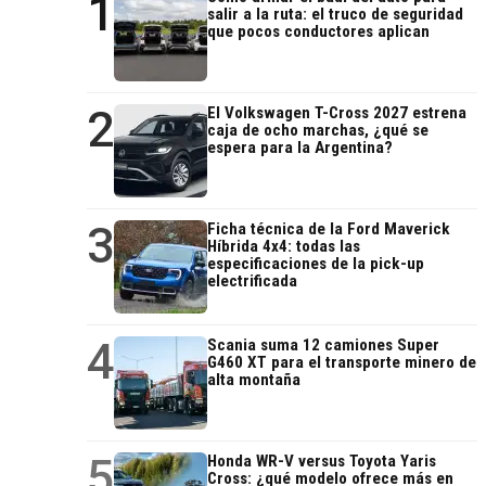
1
salir a la ruta: el truco de seguridad
que pocos conductores aplican
2
El Volkswagen T-Cross 2027 estrena
caja de ocho marchas, ¿qué se
espera para la Argentina?
3
Ficha técnica de la Ford Maverick
Híbrida 4x4: todas las
especificaciones de la pick-up
electrificada
4
Scania suma 12 camiones Super
G460 XT para el transporte minero de
alta montaña
5
Honda WR-V versus Toyota Yaris
Cross: ¿qué modelo ofrece más en