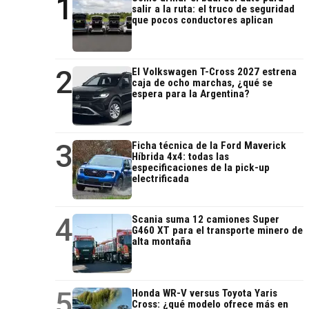
1
salir a la ruta: el truco de seguridad
que pocos conductores aplican
2
El Volkswagen T-Cross 2027 estrena
caja de ocho marchas, ¿qué se
espera para la Argentina?
3
Ficha técnica de la Ford Maverick
Híbrida 4x4: todas las
especificaciones de la pick-up
electrificada
4
Scania suma 12 camiones Super
G460 XT para el transporte minero de
alta montaña
5
Honda WR-V versus Toyota Yaris
Cross: ¿qué modelo ofrece más en