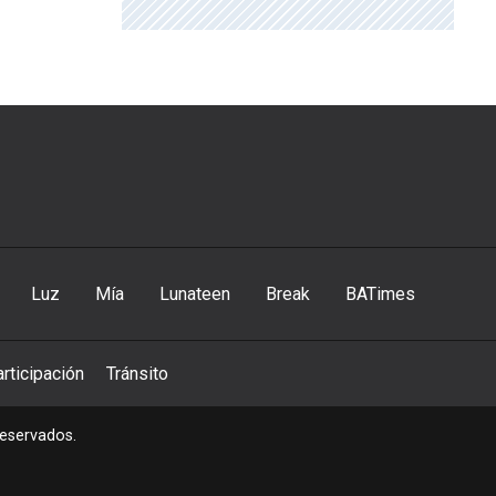
Luz
Mía
Lunateen
Break
BATimes
rticipación
Tránsito
reservados.