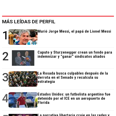
MÁS LEÍDAS DE PERFIL
1
Murió Jorge Messi, el papá de Lionel Messi
2
Caputo y Sturzenegger crean un fondo para
indemnizar y “ganar” sindicatos aliados
3
La Rosada busca culpables después de la
derrota en el Senado y recalcula su
estrategia
4
Estados Unidos: un futbolista argentino fue
detenido por el ICE en un aeropuerto de
Florida
La narrativa libertaria cruje en las redes y