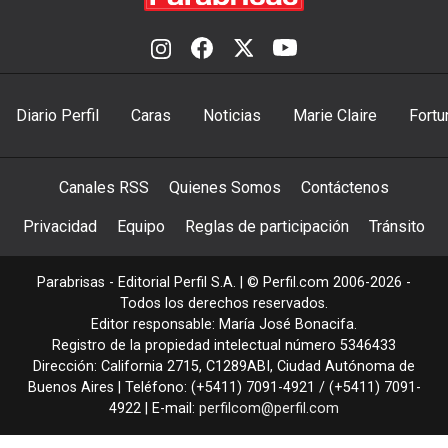
Diario Perfil
Caras
Noticias
Marie Claire
Fortu
Canales RSS
Quienes Somos
Contáctenos
Privacidad
Equipo
Reglas de participación
Tránsito
Parabrisas - Editorial Perfil S.A.
| © Perfil.com 2006-2026 -
Todos los derechos reservados.
Editor responsable: María José Bonacifa.
Registro de la propiedad intelectual número 5346433
Dirección:
California 2715
,
C1289ABI
,
Ciudad Autónoma de
Buenos Aires
| Teléfono:
(+5411) 7091-4921
/
(+5411) 7091-
4922
| E-mail:
perfilcom@perfil.com