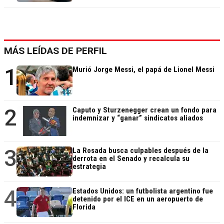
MÁS LEÍDAS DE PERFIL
1
Murió Jorge Messi, el papá de Lionel Messi
2
Caputo y Sturzenegger crean un fondo para
indemnizar y “ganar” sindicatos aliados
3
La Rosada busca culpables después de la
derrota en el Senado y recalcula su
estrategia
4
Estados Unidos: un futbolista argentino fue
detenido por el ICE en un aeropuerto de
Florida