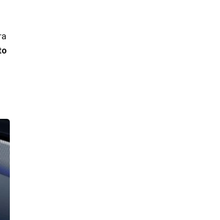
ra
to