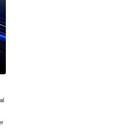
al
er