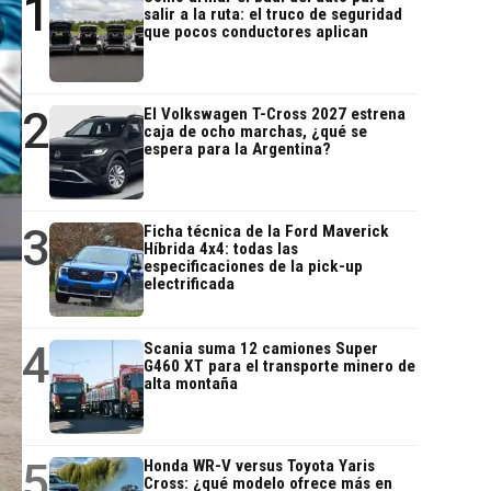
1
salir a la ruta: el truco de seguridad
que pocos conductores aplican
2
El Volkswagen T-Cross 2027 estrena
caja de ocho marchas, ¿qué se
espera para la Argentina?
3
Ficha técnica de la Ford Maverick
Híbrida 4x4: todas las
especificaciones de la pick-up
electrificada
4
Scania suma 12 camiones Super
G460 XT para el transporte minero de
alta montaña
5
Honda WR-V versus Toyota Yaris
Cross: ¿qué modelo ofrece más en