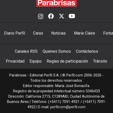
Diario Perfil
Caras
Noticias
Marie Claire
Fortu
Canales RSS
Quienes Somos
Contáctenos
Privacidad
Equipo
Reglas de participación
Tránsito
Parabrisas - Editorial Perfil S.A.
| © Perfil.com 2006-2026 -
Todos los derechos reservados.
Editor responsable: María José Bonacifa.
Registro de la propiedad intelectual número 5346433
Dirección:
California 2715
,
C1289ABI
,
Ciudad Autónoma de
Buenos Aires
| Teléfono:
(+5411) 7091-4921
/
(+5411) 7091-
4922
| E-mail:
perfilcom@perfil.com