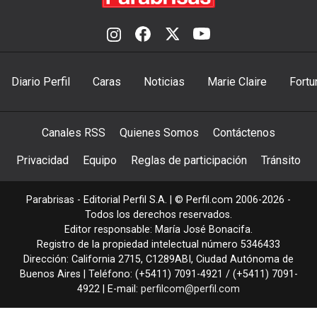
Diario Perfil
Caras
Noticias
Marie Claire
Fortu
Canales RSS
Quienes Somos
Contáctenos
Privacidad
Equipo
Reglas de participación
Tránsito
Parabrisas - Editorial Perfil S.A.
| © Perfil.com 2006-2026 -
Todos los derechos reservados.
Editor responsable: María José Bonacifa.
Registro de la propiedad intelectual número 5346433
Dirección:
California 2715
,
C1289ABI
,
Ciudad Autónoma de
Buenos Aires
| Teléfono:
(+5411) 7091-4921
/
(+5411) 7091-
4922
| E-mail:
perfilcom@perfil.com