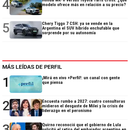
4
Honda WR-V versus Toyota Yaris Cross: ¿qué
modelo ofrece más en relación a su precio?
5
Chery Tiggo 7 CSH: ya se vende en la
Argentina el SUV híbrido enchufable que
sorprende por su autonomía
MÁS LEÍDAS DE PERFIL
1
¡Mirá en vivo +Perfil!: un canal con gente
que piensa
2
Encuesta rumbo a 2027: cuatro consultoras
midieron el desgaste de Milei y la crisis de
liderazgo en el peronismo
3
Quirno reconoció que el gobierno de Lula
solicitó el retiro del embajador argentino en