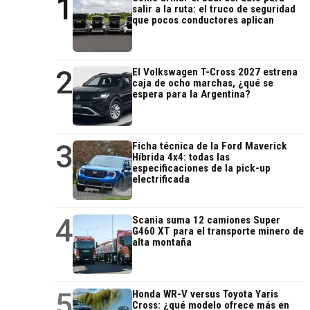
1
salir a la ruta: el truco de seguridad
que pocos conductores aplican
2
El Volkswagen T-Cross 2027 estrena
caja de ocho marchas, ¿qué se
espera para la Argentina?
3
Ficha técnica de la Ford Maverick
Híbrida 4x4: todas las
especificaciones de la pick-up
electrificada
4
Scania suma 12 camiones Super
G460 XT para el transporte minero de
alta montaña
5
Honda WR-V versus Toyota Yaris
Cross: ¿qué modelo ofrece más en