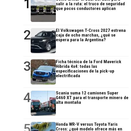
1
salir a la ruta: el truco de seguridad
que pocos conductores aplican
2
El Volkswagen T-Cross 2027 estrena
caja de ocho marchas, ¿qué se
espera para la Argentina?
3
Ficha técnica de la Ford Maverick
Híbrida 4x4: todas las
especificaciones de la pick-up
electrificada
4
Scania suma 12 camiones Super
G460 XT para el transporte minero de
alta montaña
5
Honda WR-V versus Toyota Yaris
Cross: ¿qué modelo ofrece más en