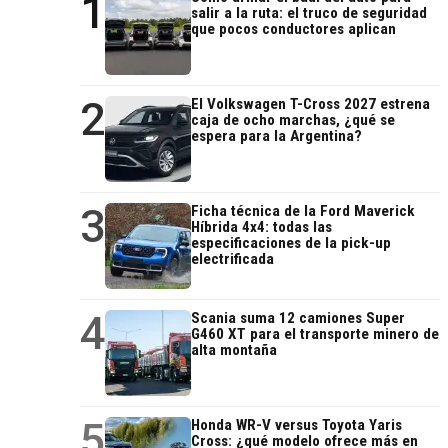
1
salir a la ruta: el truco de seguridad
que pocos conductores aplican
2
El Volkswagen T-Cross 2027 estrena
caja de ocho marchas, ¿qué se
espera para la Argentina?
3
Ficha técnica de la Ford Maverick
Híbrida 4x4: todas las
especificaciones de la pick-up
electrificada
4
Scania suma 12 camiones Super
G460 XT para el transporte minero de
alta montaña
5
Honda WR-V versus Toyota Yaris
Cross: ¿qué modelo ofrece más en