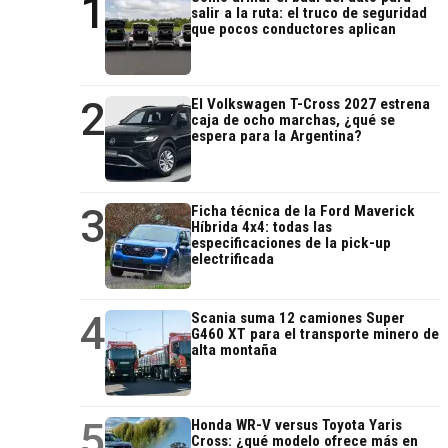
1
salir a la ruta: el truco de seguridad
que pocos conductores aplican
2
El Volkswagen T-Cross 2027 estrena
caja de ocho marchas, ¿qué se
espera para la Argentina?
3
Ficha técnica de la Ford Maverick
Híbrida 4x4: todas las
especificaciones de la pick-up
electrificada
4
Scania suma 12 camiones Super
G460 XT para el transporte minero de
alta montaña
5
Honda WR-V versus Toyota Yaris
Cross: ¿qué modelo ofrece más en