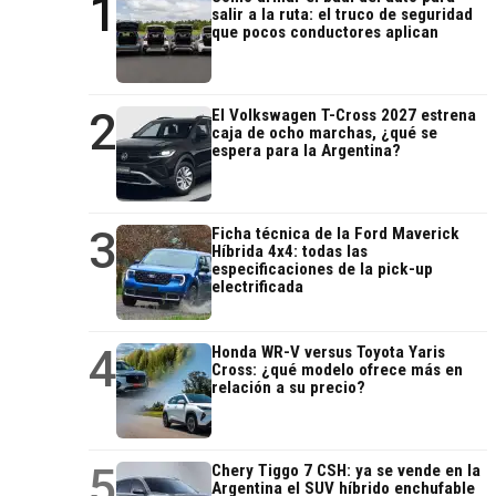
1
salir a la ruta: el truco de seguridad
que pocos conductores aplican
2
El Volkswagen T-Cross 2027 estrena
caja de ocho marchas, ¿qué se
espera para la Argentina?
3
Ficha técnica de la Ford Maverick
Híbrida 4x4: todas las
especificaciones de la pick-up
electrificada
4
Honda WR-V versus Toyota Yaris
Cross: ¿qué modelo ofrece más en
relación a su precio?
5
Chery Tiggo 7 CSH: ya se vende en la
Argentina el SUV híbrido enchufable