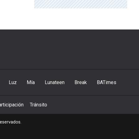
Luz
Mía
Lunateen
Break
BATimes
rticipación
Tránsito
reservados.