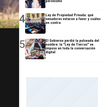
peronismo
4
Ley de Propiedad Privada: qué
senadores votaron a favor y cuáles
en contra
5
El Gobierno perdió la pulseada del
nombre: la "Ley de Tierras" se
impuso en toda la conversación
digital