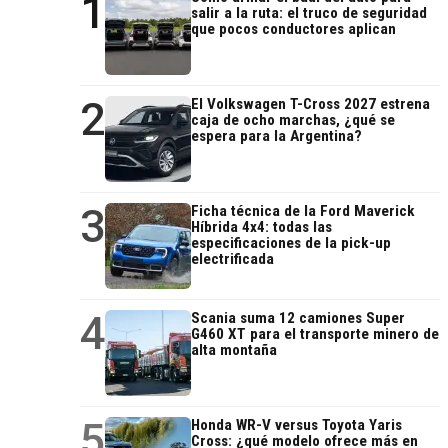
1
salir a la ruta: el truco de seguridad
que pocos conductores aplican
2
El Volkswagen T-Cross 2027 estrena
caja de ocho marchas, ¿qué se
espera para la Argentina?
3
Ficha técnica de la Ford Maverick
Híbrida 4x4: todas las
especificaciones de la pick-up
electrificada
4
Scania suma 12 camiones Super
G460 XT para el transporte minero de
alta montaña
5
Honda WR-V versus Toyota Yaris
Cross: ¿qué modelo ofrece más en