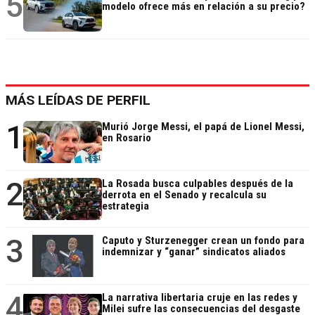
5
modelo ofrece más en relación a su precio?
MÁS LEÍDAS DE PERFIL
1
Murió Jorge Messi, el papá de Lionel Messi,
en Rosario
2
La Rosada busca culpables después de la
derrota en el Senado y recalcula su
estrategia
3
Caputo y Sturzenegger crean un fondo para
indemnizar y “ganar” sindicatos aliados
4
La narrativa libertaria cruje en las redes y
Milei sufre las consecuencias del desgaste