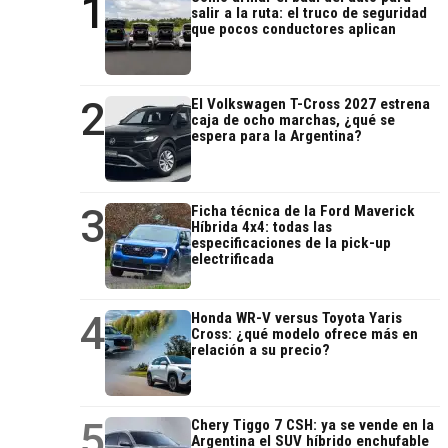
1
salir a la ruta: el truco de seguridad
que pocos conductores aplican
2
El Volkswagen T-Cross 2027 estrena
caja de ocho marchas, ¿qué se
espera para la Argentina?
3
Ficha técnica de la Ford Maverick
Híbrida 4x4: todas las
especificaciones de la pick-up
electrificada
4
Honda WR-V versus Toyota Yaris
Cross: ¿qué modelo ofrece más en
relación a su precio?
5
Chery Tiggo 7 CSH: ya se vende en la
Argentina el SUV híbrido enchufable