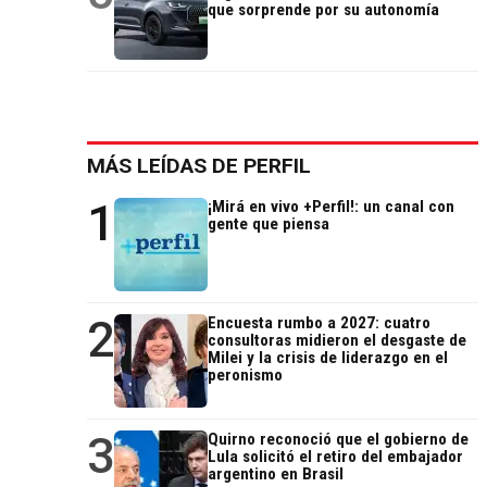
que sorprende por su autonomía
MÁS LEÍDAS DE PERFIL
1
¡Mirá en vivo +Perfil!: un canal con
gente que piensa
2
Encuesta rumbo a 2027: cuatro
consultoras midieron el desgaste de
Milei y la crisis de liderazgo en el
peronismo
3
Quirno reconoció que el gobierno de
Lula solicitó el retiro del embajador
argentino en Brasil