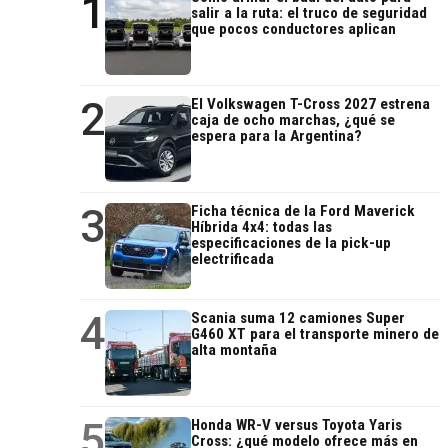
1
salir a la ruta: el truco de seguridad
que pocos conductores aplican
2
El Volkswagen T-Cross 2027 estrena
caja de ocho marchas, ¿qué se
espera para la Argentina?
3
Ficha técnica de la Ford Maverick
Híbrida 4x4: todas las
especificaciones de la pick-up
electrificada
4
Scania suma 12 camiones Super
G460 XT para el transporte minero de
alta montaña
5
Honda WR-V versus Toyota Yaris
Cross: ¿qué modelo ofrece más en