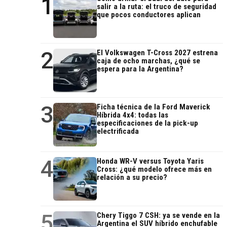
1
salir a la ruta: el truco de seguridad
que pocos conductores aplican
2
El Volkswagen T-Cross 2027 estrena
caja de ocho marchas, ¿qué se
espera para la Argentina?
3
Ficha técnica de la Ford Maverick
Híbrida 4x4: todas las
especificaciones de la pick-up
electrificada
4
Honda WR-V versus Toyota Yaris
Cross: ¿qué modelo ofrece más en
relación a su precio?
5
Chery Tiggo 7 CSH: ya se vende en la
Argentina el SUV híbrido enchufable