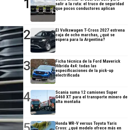
1
salir a la ruta: el truco de seguridad
que pocos conductores aplican
2
El Volkswagen T-Cross 2027 estrena
caja de ocho marchas, ¿qué se
espera para la Argentina?
3
Ficha técnica de la Ford Maverick
Híbrida 4x4: todas las
especificaciones de la pick-up
electrificada
4
Scania suma 12 camiones Super
G460 XT para el transporte minero de
alta montaña
5
Honda WR-V versus Toyota Yaris
Cross: ¿qué modelo ofrece más en