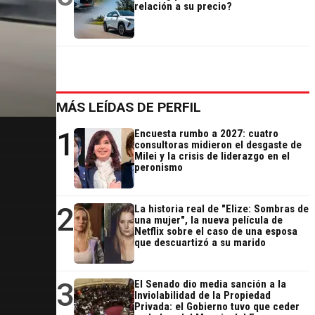
relación a su precio?
MÁS LEÍDAS DE PERFIL
1
Encuesta rumbo a 2027: cuatro
consultoras midieron el desgaste de
Milei y la crisis de liderazgo en el
peronismo
2
La historia real de "Elize: Sombras de
una mujer", la nueva película de
Netflix sobre el caso de una esposa
que descuartizó a su marido
3
El Senado dio media sanción a la
Inviolabilidad de la Propiedad
Privada: el Gobierno tuvo que ceder