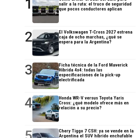
1
salir a la ruta: el truco de seguridad
que pocos conductores aplican
2
El Volkswagen T-Cross 2027 estrena
caja de ocho marchas, ¿qué se
espera para la Argentina?
3
Ficha técnica de la Ford Maverick
Híbrida 4x4: todas las
especificaciones de la pick-up
electrificada
4
Honda WR-V versus Toyota Yaris
Cross: ¿qué modelo ofrece más en
relación a su precio?
5
Chery Tiggo 7 CSH: ya se vende en la
Argentina el SUV híbrido enchufable