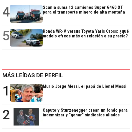
4
Scania suma 12 camiones Super G460 XT
para el transporte minero de alta montaña
5
Honda WR-V versus Toyota Yaris Cross: ¿qué
modelo ofrece más en relación a su precio?
MÁS LEÍDAS DE PERFIL
1
Murió Jorge Messi, el papá de Lionel Messi
2
Caputo y Sturzenegger crean un fondo para
indemnizar y “ganar” sindicatos aliados